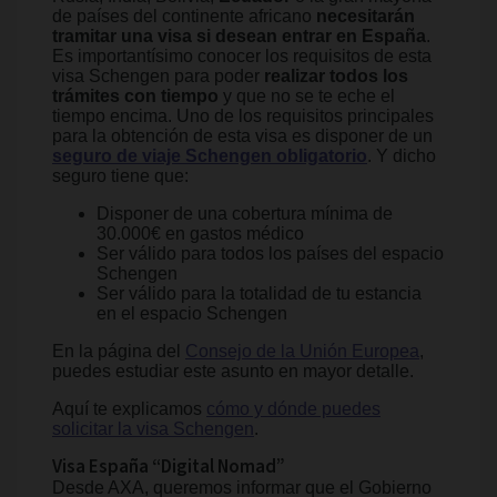
de países del continente africano
necesitarán
tramitar una visa si desean entrar en España
.
Es importantísimo conocer los requisitos de esta
visa Schengen para poder
realizar todos los
trámites con tiempo
y que no se te eche el
tiempo encima. Uno de los requisitos principales
para la obtención de esta visa es disponer de un
seguro de viaje Schengen obligatorio
. Y dicho
seguro tiene que:
Disponer de una cobertura mínima de
30.000€ en gastos médico
Ser válido para todos los países del espacio
Schengen
Ser válido para la totalidad de tu estancia
en el espacio Schengen
En la página del
Consejo de la Unión Europea
,
puedes estudiar este asunto en mayor detalle.
Aquí te explicamos
cómo y dónde puedes
solicitar la visa Schengen
.
Visa España “Digital Nomad”
Desde AXA, queremos informar que el Gobierno