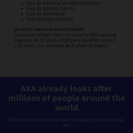
Visa de turista (o de corta duración)
Visa de tránsito (tipo A)
Visa de estudiante
Visa de larga duración
¿Cuánto cuesta la visa a España?
La visa Schengen tiene un coste de 80€ para los
mayores de 12 años y 40€ para los niños entre 6
y 11 años. Los menores de 5 años no pagan.
AXA already looks after
millions of people around the
world
With our travel insurance we can take great care of you
too