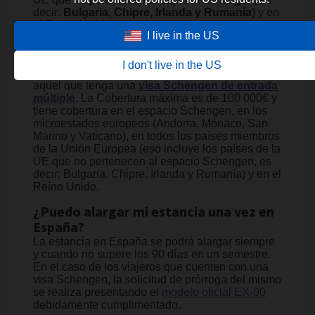
decir:
Bulgaria, Chipre, Irlanda y Rumanía
) y en
el
Reino Unido
.
I live in the US
MultiTrip
I don't live in the US
Se trata de un contrato anual y es ideal para todo
aquel que tenga una
visa Schengen de entrada
múltiple
. La Cobertura máxima es de 100 000€ y
tiene cobertura en el espacio Schengen, en los
microestados europeos (Andorra, Mónaco, San
Marino y Vaticano), en todos los países miembros
de la Unión Europea (eso incluye los países de la
UE que no pertenecen al espacio Schengen, es
decir: Bulgaria, Chipre, Irlanda y Rumanía) y en el
Reino Unido.
¿Puedo alargar mi estancia una vez en
España?
La estancia en España se podrá alargar siempre
y cuando no supere los 90 días en un semestre.
En el caso de los viajeros que cuenten con una
visa Schengen, la solicitud de prórroga del mismo
se realiza presentando el
modelo oficial EX-00
debidamente cumplimentado.