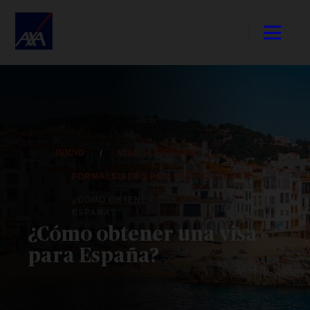
INICIO
VISA SCHENGEN
FORMALIDADES POR PAÍS SCHENGEN
¿CÓMO OBTENER UNA VISA PARA
ESPAÑA?
¿Cómo obtener una visa
para España?