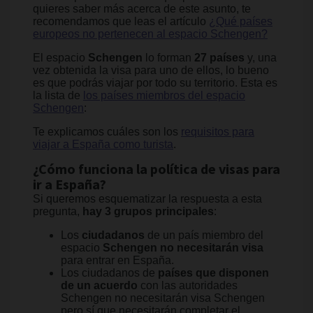
quieres saber más acerca de este asunto, te
recomendamos que leas el artículo
¿Qué países
europeos no pertenecen al espacio Schengen?
El espacio
Schengen
lo forman
27 países
y, una
vez obtenida la visa para uno de ellos, lo bueno
es que podrás viajar por todo su territorio. Esta es
la lista de
los países miembros del espacio
Schengen
:
Te explicamos cuáles son los
requisitos para
viajar a España como turista
.
¿Cómo funciona la política de visas para
ir a España?
Si queremos esquematizar la respuesta a esta
pregunta,
hay 3 grupos principales
:
Los
ciudadanos
de un país miembro del
espacio
Schengen no necesitarán visa
para entrar en España.
Los ciudadanos de
países que disponen
de un acuerdo
con las autoridades
Schengen no necesitarán visa Schengen
pero sí que necesitarán completar el