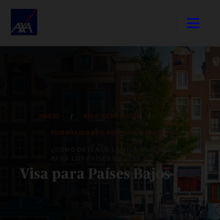
INICIO
VISA SCHENGEN
FORMALIDADES POR PAÍS SCHENGEN
¿CÓMO OBTENER LA VISA SCHENGEN
PARA LOS PAÍSES BAJOS?
Visa para Países Bajos