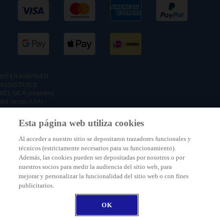
INTER PARTNER
ASSISTANCE
BÉLGICA (miembro
del Grupo AXA) -
Boulevard du
Régent 7, 1000
Esta página web utiliza cookies
Bruselas, Bélgica –
Sucursal belga de
Al acceder a nuestro sitio se depositaron trazadores funcionales y
INTER PARTNER
técnicos (estrictamente necesarios para su funcionamiento).
ASSISTANCE SA,
Además, las cookies pueden ser depositadas por nosotros o por
empresa de
nuestros socios para medir la audiencia del sitio web, para
seguros registrada
mejorar y personalizar la funcionalidad del sitio web o con fines
en Francia bajo el
publicitarios.
número: 316 139
500 - RCS
Nanterre,
OK
autorizada por la
ACPR
2026