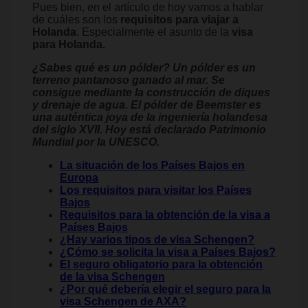
Pues bien, en el artículo de hoy vamos a hablar
de cuáles son los
requisitos para viajar a
Holanda
. Especialmente el asunto de la
visa
para Holanda.
¿Sabes qué es un pólder? Un pólder es un
terreno pantanoso ganado al mar. Se
consigue mediante la construcción de diques
y drenaje de agua. El pólder de Beemster es
una auténtica joya de la ingeniería holandesa
del siglo XVII. Hoy está declarado Patrimonio
Mundial por la UNESCO.
La situación de los Países Bajos en
Europa
Los requisitos para visitar los Países
Bajos
Requisitos para la obtención de la visa a
Países Bajos
¿Hay varios tipos de visa Schengen?
¿Cómo se solicita la visa a Países Bajos?
El seguro obligatorio para la obtención
de la visa Schengen
¿Por qué debería elegir el seguro para la
visa Schengen de AXA?