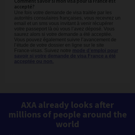
Comment savoir si mon visa pour la France est
accepté?
Une fois votre demande de visa traitée par les
autorités consulaires françaises, vous recevrez un
email et un sms vous invitant à venir récupérer
votre passeport là où vous l’avez déposé. Vous
saurez alors si votre demande a été acceptée.
Vous pouvez également suivre l’avancement de
l’étude de votre dossier en ligne sur le site
France-visas. Suivez notre
mode d’emploi pour
savoir si votre demande de visa France a été
acceptée ou non.
AXA already looks after
millions of people around the
world