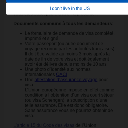
I don't live in the US
Voici, à titre indicatif, une liste des documents que
vous êtes susceptible d’avoir à présenter :
Documents communs à tous les demandeurs:
Le formulaire de demande de visa complété,
imprimé et signé
Votre passeport (ou autre document de
voyage reconnu par les autorités françaises)
Il doit être valide au moins 3 mois après la
date de fin de votre visa et doit également
avoir été délivré depuis moins de 10 ans
Une photo d’identité aux normes
internationales
OACI
Une
attestation d’assurance voyage
pour
visa
L’Union européenne impose en effet comme
condition à l’obtention d’un visa court séjour
(ou visa Schengen) la souscription d’une
telle assurance. Elle est donc obligatoire.
Sans assurance vous ne pourrez obtenir de
visa.
L’article 15 du Code des visas
de l’Union