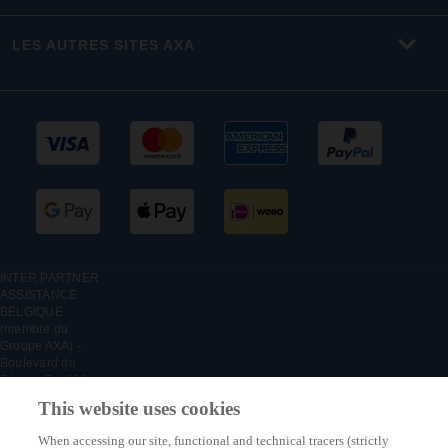
LES AUTRES SITES AXA
INTER PARTNER
ASSISTANCE
BELGIQUE
(membre du
Groupe AXA) -
Boulevard du
Régent 7, 1000
Bruxelles, Belgique
This website uses cookies
- Succursale belge
d'INTER PARTNER
When accessing our site, functional and technical tracers (strictly