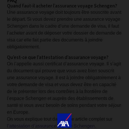
FAQ
Quand faut-il acheter l’assurance voyage Schengen?
Une assurance voyage doit toujours être souscrite avant
le départ. Si vous devez prendre une assurance voyage
Schengen dans le cadre d’une demande de visa, il faut
l’acheter avant de déposer votre dossier de demande de
visa car elle fait partie des documents à joindre
obligatoirement.
Qu’est-ce que l’attestation d’assurance voyage?
On l’appelle aussi certificat d’assurance voyage. Il s’agit
du document qui prouve que vous avez bien souscrit
une assurance voyage. Il est à joindre obligatoirement à
votre demande de visa et vous devez être en capacité
de le présenter lors des contrôles à la frontière de
l’espace Schengen et auprès des établissements de
santé si vous avez besoin de soins pendant votre séjour
en Europe.
On vous explique tout dans notre article complet sur
l’attestation d’assurance voyage Schengen.