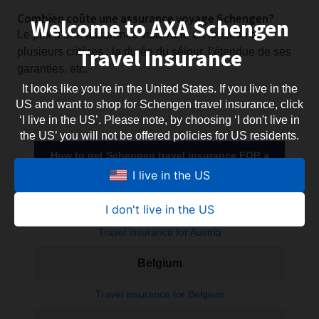
Combien coûte une assurance voyage Schengen?
Welcome to AXA Schengen
Le prix d’une assurance visa varie en fonction de
Travel Insurance
plusieurs critères : la durée du séjour, l’étendue de ses
garanties, etc.
It looks like you're in the United States. If you live in the
US and want to shop for Schengen travel insurance, click
‘I live in the US’. Please note, by choosing ‘I don't live in
the US’ you will not be offered policies for US residents.
How to get Schengen travel insurance FOR a
specific Schengen country
I live in the US
Austria
I don't live in the US
Travel insurance for Austria
Belgium
Travel insurance for Belgium